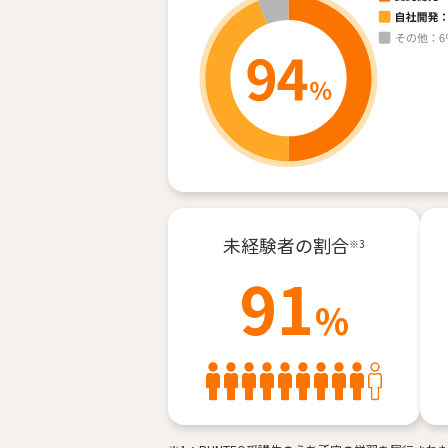
未経験者の割合
※3
91
%