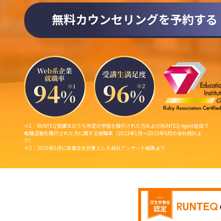
無料カウンセリングを予約する
※1：RUNTEQ受講生のうち所定の学習を履行された方およびRUNTEQ Agent経由で
転職活動を履行された方に関する就職率（2023年1月〜2023年6月の当社統計よ
り）
※2：2025年5月に卒業生を対象とした自社アンケート結果より