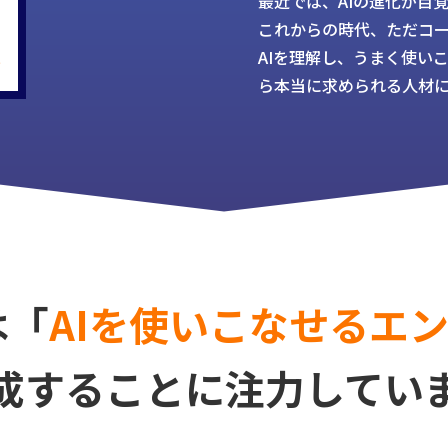
最近では、AIの進化が目
これからの時代、ただコ
い
AIを理解し、うまく使い
ら本当に求められる人材
は
「
AIを使いこなせるエ
成することに注力してい