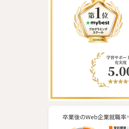
卒業後の
Web企業就職率
※