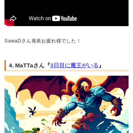
SawaDさん発表お疲れ様でした！
4.
MaTTaさん
『
3日目に魔王がいる
』