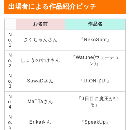
出場者による作品紹介ピッチ
お名前
作品名
N
さくちゃんさん
『NekoSpot』
o.
1
N
『Watune(ウェーチュ
しょうのすけさん
o.
ン)』
2
N
SawaDさん
『U-ON-ZU!』
o.
3
N
『3日目に魔王がい
MaTTaさん
o.
る』
4
N
Erikaさん
『SpeakUp』
o.
5