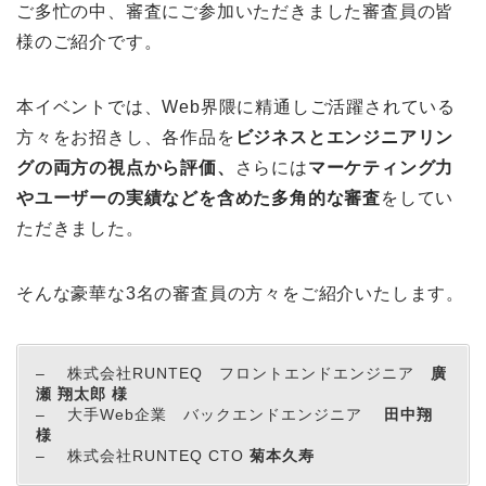
ご多忙の中、審査にご参加いただきました審査員の皆
様のご紹介です。
本イベントでは、Web界隈に精通し
ご活躍されている
方々をお招きし、各作品を
ビジネスとエンジニアリン
グの両方の視点から評価、
さらには
マーケティング力
やユーザーの実績などを含めた多角的な審査
をしてい
ただきました。
そんな豪華な3名の審査員の方々をご紹介いたします。
– 株式会社RUNTEQ フロントエンドエンジニア
廣
瀬 翔太郎 様
– 大手Web企業
バックエンドエンジニア
田中翔
様
– 株式会社RUNTEQ CTO
菊本久寿