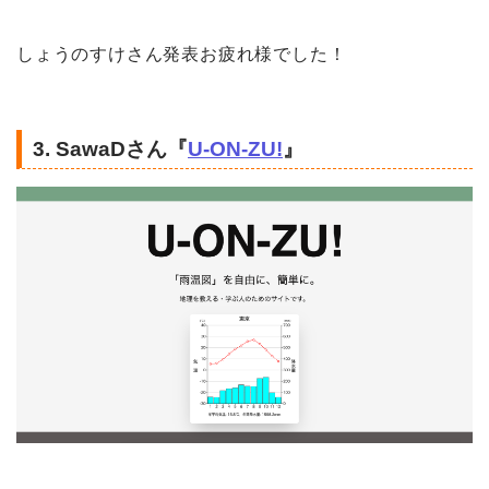
しょうのすけさん発表お疲れ様でした！
3. SawaDさん『
U-ON-ZU!
』