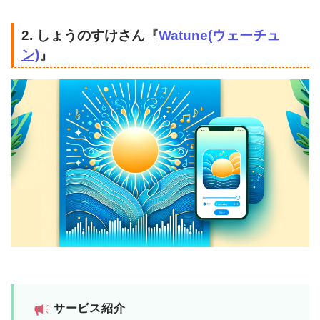
2. しょうのすけさん『
Watune(ウェーチュ
ン)
』
サービス紹介