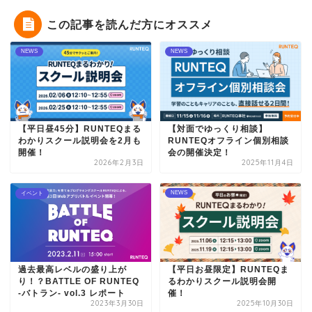
この記事を読んだ方にオススメ
NEWS
NEWS
【平日昼45分】RUNTEQまる
【対面でゆっくり相談】
わかりスクール説明会を2月も
RUNTEQオフライン個別相談
開催！
会の開催決定！
2026年2月3日
2025年11月4日
NEWS
イベント
過去最高レベルの盛り上が
【平日お昼限定】RUNTEQま
り！？BATTLE OF RUNTEQ
るわかりスクール説明会開
-バトラン- vol.3 レポート
催！
2023年3月30日
2025年10月30日