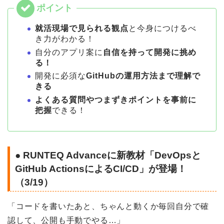
就活現場で見られる観点
と今身につけるべ
き力がわかる！
自分のアプリ案に
自信を持って開発に挑め
る！
開発に必須な
GitHubの運用方法まで理解で
きる
よくある質問やつまずきポイントを事前に
把握
できる！
● RUNTEQ Advanceに新教材「DevOpsと
GitHub ActionsによるCI/CD」が登場！
（3/19）
「コードを書いたあと、ちゃんと動くか毎回自分で確
認して、公開も手動でやる…」