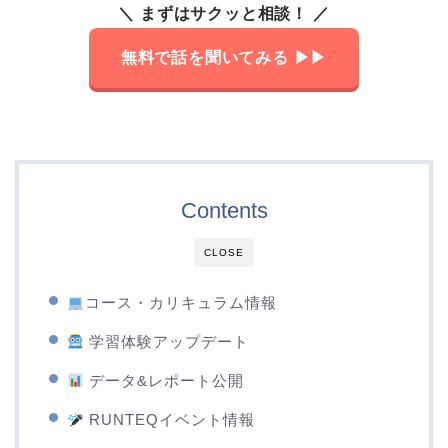
＼ まずはサクッと相談！ ／
無料で話を聞いてみる ▶︎▶︎
Contents
CLOSE
️
コース・カリキュラム情報
学習体験アップデート
データ&レポート公開
RUNTEQイベント情報