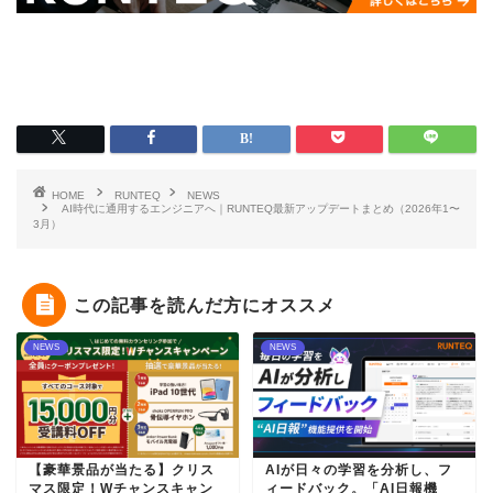
HOME
RUNTEQ
NEWS
AI時代に通用するエンジニアへ｜RUNTEQ最新アップデートまとめ（2026年1〜
3月）
この記事を読んだ方にオススメ
NEWS
NEWS
【豪華景品が当たる】クリス
AIが日々の学習を分析し、フ
マス限定！Wチャンスキャン
ィードバック。「AI日報機