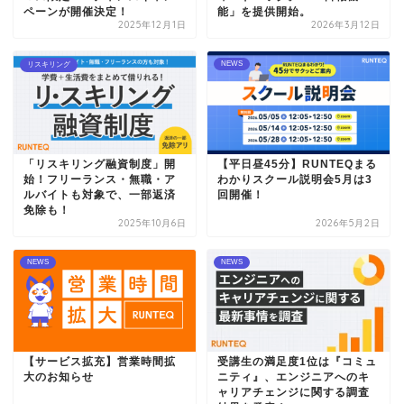
ペーンが開催決定！
能」を提供開始。
2025年12月1日
2026年3月12日
NEWS
リスキリング
「リスキリング融資制度」開
【平日昼45分】RUNTEQまる
始！フリーランス・無職・ア
わかりスクール説明会5月は3
ルバイトも対象で、一部返済
回開催！
免除も！
2025年10月6日
2026年5月2日
NEWS
NEWS
【サービス拡充】営業時間拡
受講生の満足度1位は『コミュ
大のお知らせ
ニティ』、エンジニアへのキ
ャリアチェンジに関する調査