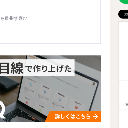
！
アを目指す喜び