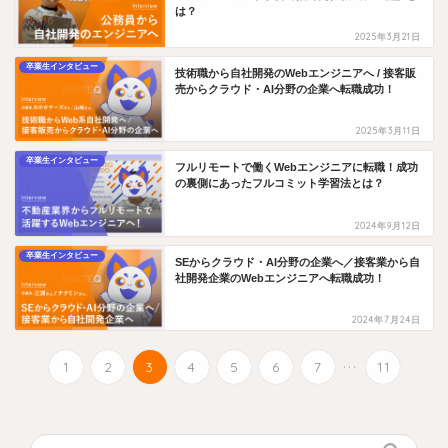
は？
2025年3月21日
卒業生インタビュー
技術職から自社開発のWebエンジニアへ / 接客販
売からクラウド・AI分野の企業へ転職成功！
2025年3月11日
卒業生インタビュー
フルリモートで働くWebエンジニアに転職！成功
の裏側にあったフルコミット学習法とは？
2024年9月12日
卒業生インタビュー
SEからクラウド・AI分野の企業へ／接客業から自
社開発企業のWebエンジニアへ転職成功！
2024年7月24日
...
1
2
3
4
5
6
7
11