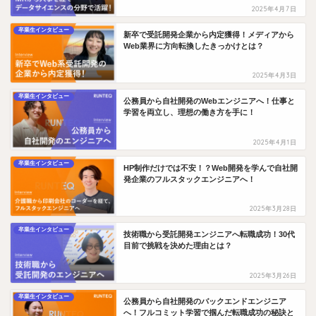
2025年4月7日
卒業生インタビュー
新卒で受託開発企業から内定獲得！メディアから
Web業界に方向転換したきっかけとは？
2025年4月3日
卒業生インタビュー
公務員から自社開発のWebエンジニアへ！仕事と
学習を両立し、理想の働き方を手に！
2025年4月1日
卒業生インタビュー
HP制作だけでは不安！？Web開発を学んで自社開
発企業のフルスタックエンジニアへ！
2025年3月28日
卒業生インタビュー
技術職から受託開発エンジニアへ転職成功！30代
目前で挑戦を決めた理由とは？
2025年3月26日
卒業生インタビュー
公務員から自社開発のバックエンドエンジニア
へ！フルコミット学習で掴んだ転職成功の秘訣と