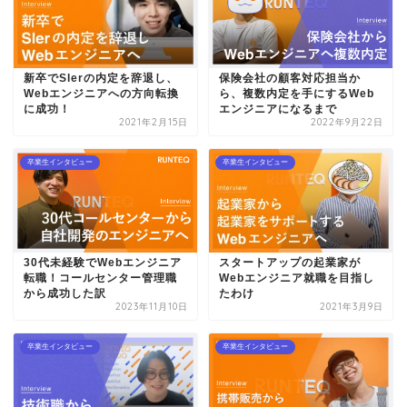
新卒でSlerの内定を辞退し、
保険会社の顧客対応担当か
Webエンジニアへの方向転換
ら、複数内定を手にするWeb
に成功！
エンジニアになるまで
2021年2月15日
2022年9月22日
卒業生インタビュー
卒業生インタビュー
30代未経験でWebエンジニア
スタートアップの起業家が
転職！コールセンター管理職
Webエンジニア就職を目指し
から成功した訳
たわけ
2023年11月10日
2021年3月9日
卒業生インタビュー
卒業生インタビュー