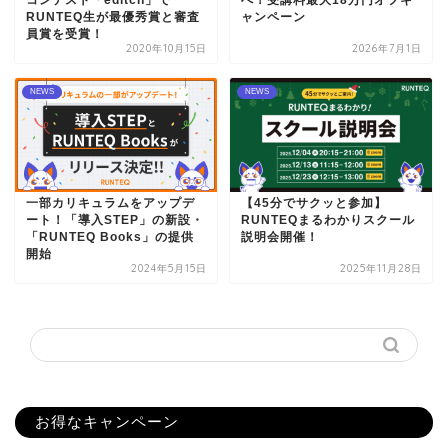
コンテスト「editch」で
へ！受講料最大18万円オフキ
RUNTEQ生が最優秀賞と審査
ャンペーン
員賞を受賞！
2020年10月15日
2026年7月1日
NEWS
NEWS
一部カリキュラムをアップデ
【45分でサクッと参加】
ート！「導入STEP」の新設・
RUNTEQまるわかりスクール
「RUNTEQ Books」の提供
説明会開催！
開始
2024年5月15日
2025年11月28日
お得なキャンペーン