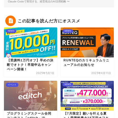
Claude Codeで実現する、経営視点のAI活用戦略 〜
この記事を読んだ方にオススメ
NEWS
NEWS
【受講料1万円オフ】早めの決
RUNTEQのカリキュラムリニ
断でオトク！早期申込キャン
ューアルのお知らせ
ペーン開催！
2025年5月1日
2023年4月11日
NEWS
イベント
プログラミングスクール合同
【7月限定】願いを叶える夏