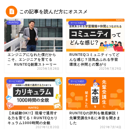
この記事を読んだ方にオススメ
RUNTEQ
サービス紹介
エンジニアになれた僕だから
RUNTEQコミュニティってど
こそ、エンジニアを育てる
んな感じ？活気あふれる学習
─ RUNTEQ創業ストーリー
環境と仲間との繋がり
2025年3月28日
2025年7月29日
サービス紹介
サービス紹介
【未経験OK!!】現場で通用す
RUNTEQの評判を徹底解説！
る力を育てる！RUNTEQカリ
先輩受講生9名に本音を聞きま
キュラム1000時間の全貌
した
2021年12月20日
2021年7月14日