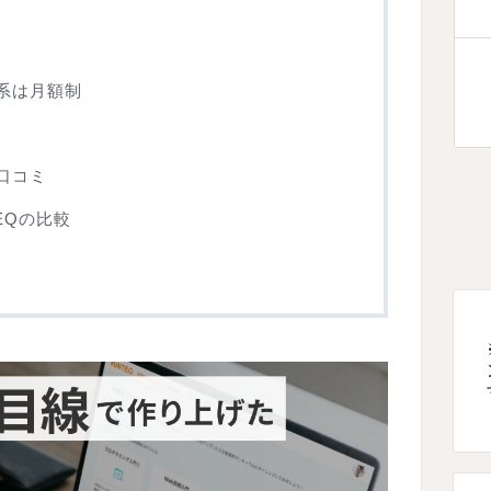
系は月額制
口コミ
EQの比較