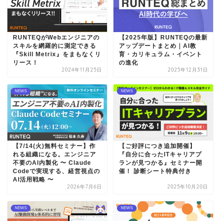
RUNTEQがWebエンジニアの
【2025年版】RUNTEQの最新
スキルを網羅的に測定できる
アップデートまとめ｜AI教
『Skill Metrix』をまもなくリ
育・カリキュラム・イベント
リース！
の進化
2024年11月25日
2025年12月31日
NEWS
NEWS
【7/14(火)無料セミナー】作
【ご好評につき追加開催】
れる組織になる。エンジニア
『自分に合ったITキャリアプ
不要のAI内製化 〜 Claude
ランが見つかる』セミナー開
Codeで実現する、経営視点の
催！ 診断シート特典付き
AI活用戦略 〜
2026年7月6日
2025年10月20日
NEWS
NEWS