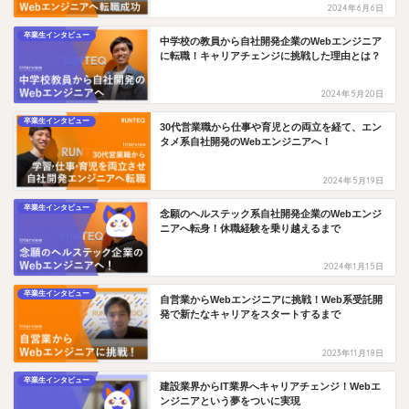
2024年6月6日
卒業生インタビュー
中学校の教員から自社開発企業のWebエンジニア
に転職！キャリアチェンジに挑戦した理由とは？
2024年5月20日
卒業生インタビュー
30代営業職から仕事や育児との両立を経て、エン
タメ系自社開発のWebエンジニアへ！
2024年5月19日
卒業生インタビュー
念願のヘルステック系自社開発企業のWebエンジ
ニアへ転身！休職経験を乗り越えるまで
2024年1月15日
卒業生インタビュー
自営業からWebエンジニアに挑戦！Web系受託開
発で新たなキャリアをスタートするまで
2023年11月18日
卒業生インタビュー
建設業界からIT業界へキャリアチェンジ！Webエ
ンジニアという夢をついに実現