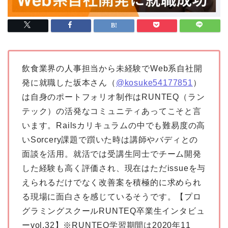
飲食業界の人事担当から未経験でWeb系自社開
発に就職した坂本さん（
@kosuke54177851
）
は自身のポートフォリオ制作はRUNTEQ（ラン
テック）の活発なコミュニティあってこそと言
います。Railsカリキュラムの中でも難易度の高
い
Sorcery課題で
躓いた時は講師やバディとの
面談を活用。就活では受講生同士でチーム開発
した経験も高く評価され、現在はただissueを与
えられるだけでなく改善案を積極的に求められ
る現場に面白さを感じているそうです。【プロ
グラミングスクールRUNTEQ卒業生インタビュ
ーvol.32】※RUNTEQ学習期間は2020年11