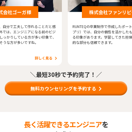
式会社ゴーガ様
株式会社ファンリピ
みは、自分で工夫して作れることだと感
RUNTEQの卒業制作で作成したポー
外では、エンジニアになる前のビジ
プリ）では、自分の個性を活かした
しっかりしている方が多い印象で、
る印象があります。学習してきた担
そうな方が多いですね。
的な部分も信頼できます。
詳しく見る
＼最短30秒で予約完了！／
無料カウンセリングを予約する
長く活躍できるエンジニア
を