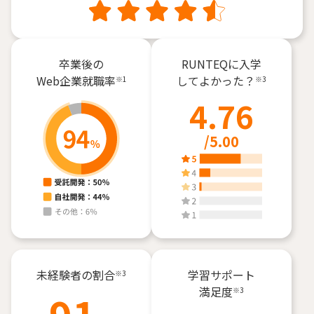
卒業後の
RUNTEQに
入学
Web企業就職率
してよかった？
※1
※3
4.76
/5.00
未経験者の割合
学習サポート
※3
満足度
※3
91