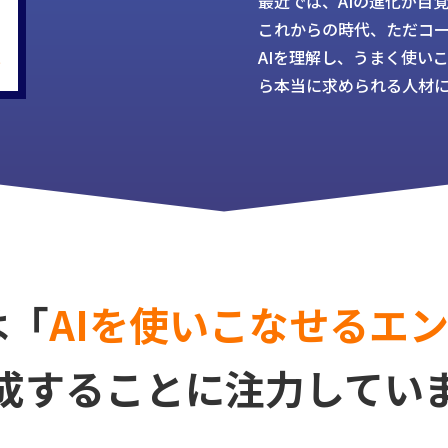
最近では、AIの進化が目
これからの時代、ただコ
い
AIを理解し、うまく使い
ら本当に求められる人材
は
「
AIを使いこなせるエ
成することに注力してい