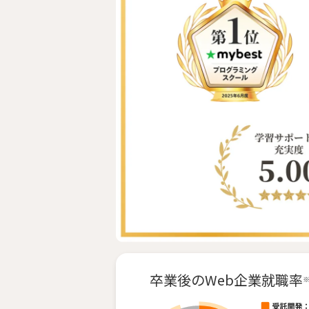
卒業後の
Web企業就職率
※