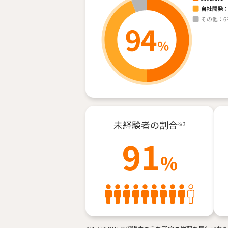
未経験者の割合
※3
91
%