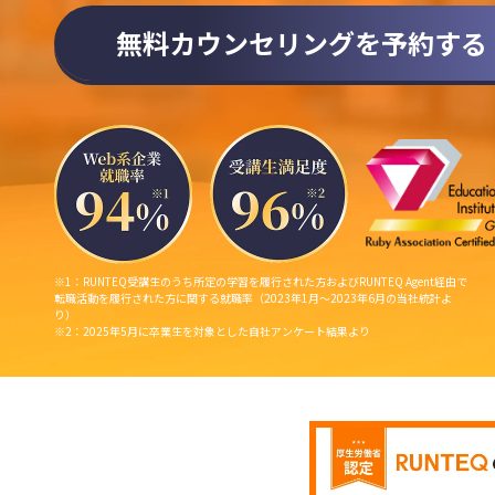
無料カウンセリングを予約する
※1：RUNTEQ受講生のうち所定の学習を履行された方およびRUNTEQ Agent経由で
転職活動を履行された方に関する就職率（2023年1月〜2023年6月の当社統計よ
り）
※2：2025年5月に卒業生を対象とした自社アンケート結果より