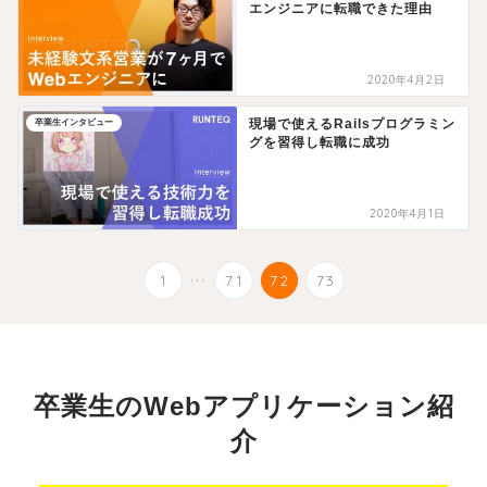
エンジニアに転職できた理由
2020年4月2日
現場で使えるRailsプログラミン
卒業生インタビュー
グを習得し転職に成功
2020年4月1日
...
1
71
72
73
卒業生のWebアプリケーション紹
介