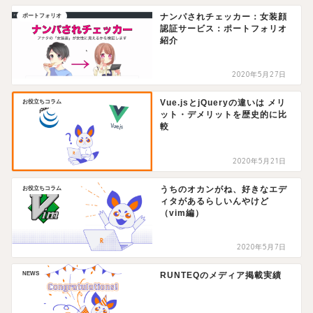
ナンパされチェッカー：女装顔
ポートフォリオ
認証サービス：ポートフォリオ
紹介
2020年5月27日
Vue.jsとjQueryの違いは メリ
お役立ちコラム
ット・デメリットを歴史的に比
較
2020年5月21日
うちのオカンがね、好きなエデ
お役立ちコラム
ィタがあるらしいんやけど
（vim編）
2020年5月7日
NEWS
RUNTEQのメディア掲載実績