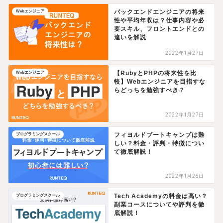
バックエンドエンジニアの将来
Webエンジニア
性や平均年収は？仕事内容や必
要スキル、フロントエンドとの
違いを解説
2022年1月27日
【RubyとPHPの将来性を比
Webエンジニア
較】Webエンジニアを目指すな
らどっちを勉強すべき？
2022年1月27日
フィヨルドブートキャンプは難
プログラミングスクール
しい？料金・評判・特徴につい
て徹底解説！
2022年1月26日
Tech Academyの料金は高い？
プログラミングスクール
副業コースについてや評判を徹
底解説！